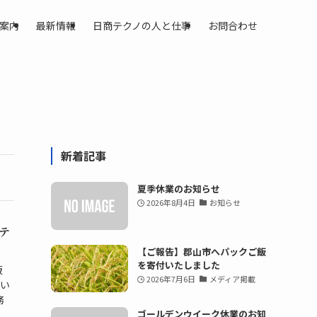
案内
最新情報
日商テクノの人と仕事
お問合わせ
新着記事
夏季休業のお知らせ
2026年8月4日
お知らせ
テ
【ご報告】郡山市へパックご飯
を寄付いたしました
販
2026年7月6日
メディア掲載
おい
務
ゴールデンウイーク休業のお知