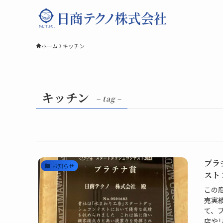
ホーム
キッチン
キッチン
– tag –
プラ
お知らせ
スト 
この
売実
て、
店やリ