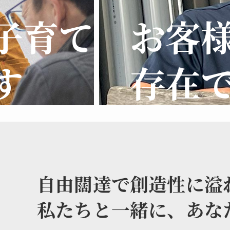
子育て
お客
す
存在
自由闊達で創造性に溢
私たちと一緒に、あな