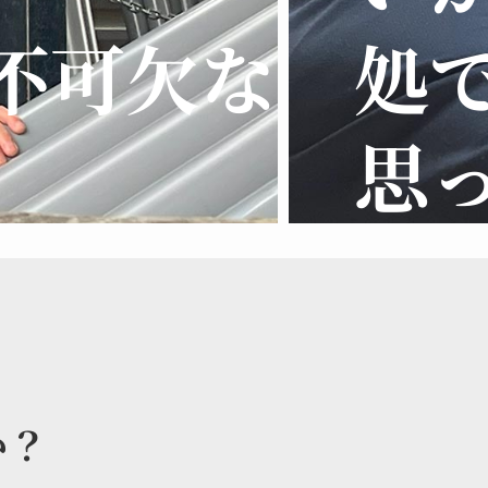
不可欠な
処
思
か？