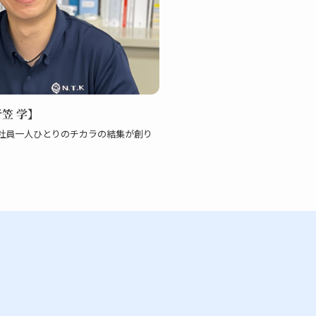
笠 学】
社員一人ひとりのチカラの結集が創り